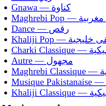
Gnawa — كناوة
Maghrebi Pop
Dance — رقص
Khaliji Pop — ية
Charki Cl
Autre — مجهول
Ma
Khaliji C