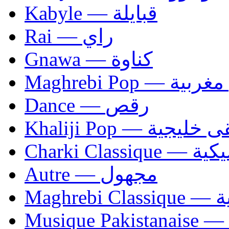
Kabyle — قبايلة
Rai — راي
Gnawa — كناوة
Maghrebi Pop
Dance — رقص
Khaliji Pop — ية
Charki Cl
Autre — مجهول
Ma