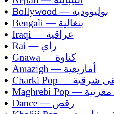
Bollywood — بوليوودية
Bengali — بنغالية
Iraqi — عراقية
Rai — راي
Gnawa — كناوة
Amazigh — أمازيغية
Charki Pop — ية
Maghrebi Pop
Dance — رقص