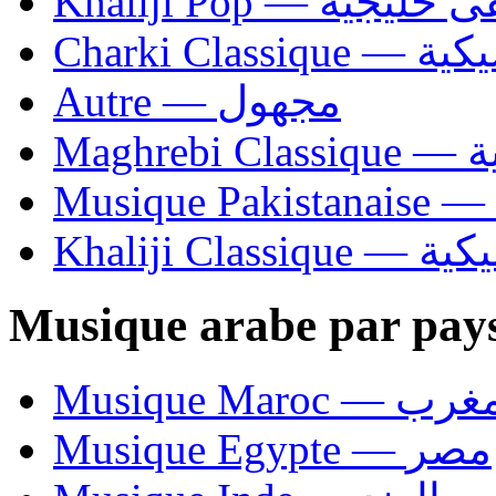
Khaliji Pop — ية
Charki Cl
Autre — مجهول
Ma
Khaliji C
Musique arabe par pay
Musique Maroc — 
Musique Egypte — مصر