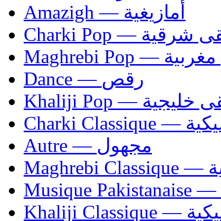
Amazigh — أمازيغية
Charki Pop — ية
Maghrebi Pop
Dance — رقص
Khaliji Pop — ية
Charki Cl
Autre — مجهول
Ma
Khaliji C