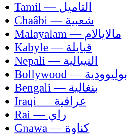
Tamil — التاميل
Chaâbi — شعبية
Malayalam — مالايالام
Kabyle — قبايلة
Nepali — النيبالية
Bollywood — بوليوودية
Bengali — بنغالية
Iraqi — عراقية
Rai — راي
Gnawa — كناوة