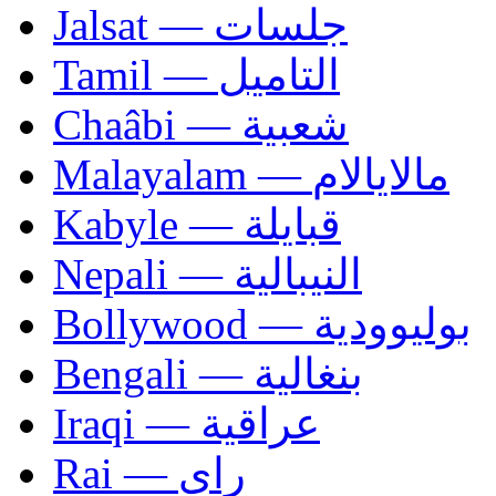
Jalsat — جلسات
Tamil — التاميل
Chaâbi — شعبية
Malayalam — مالايالام
Kabyle — قبايلة
Nepali — النيبالية
Bollywood — بوليوودية
Bengali — بنغالية
Iraqi — عراقية
Rai — راي