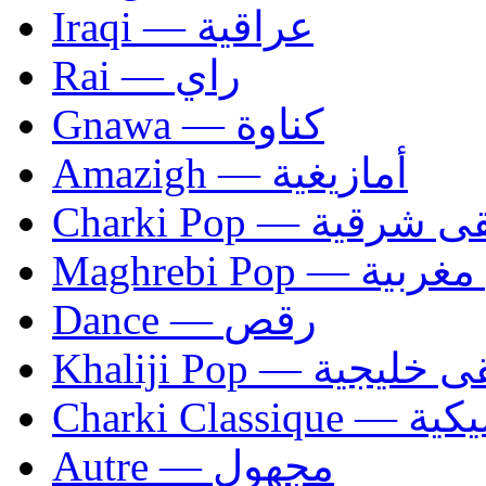
Iraqi — عراقية
Rai — راي
Gnawa — كناوة
Amazigh — أمازيغية
Charki Pop — ية
Maghrebi Pop
Dance — رقص
Khaliji Pop — ية
Charki Cl
Autre — مجهول