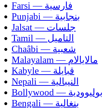
Farsi — فارسية
Punjabi — بنجابية
Jalsat — جلسات
Tamil — التاميل
Chaâbi — شعبية
Malayalam — مالايالام
Kabyle — قبايلة
Nepali — النيبالية
Bollywood — بوليوودية
Bengali — بنغالية