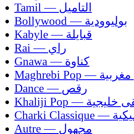
Tamil — التاميل
Bollywood — بوليوودية
Kabyle — قبايلة
Rai — راي
Gnawa — كناوة
Maghrebi Pop
Dance — رقص
Khaliji Pop — ية
Charki Cl
Autre — مجهول