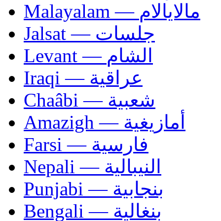
Malayalam — مالايالام
Jalsat — جلسات
Levant — الشام
Iraqi — عراقية
Chaâbi — شعبية
Amazigh — أمازيغية
Farsi — فارسية
Nepali — النيبالية
Punjabi — بنجابية
Bengali — بنغالية