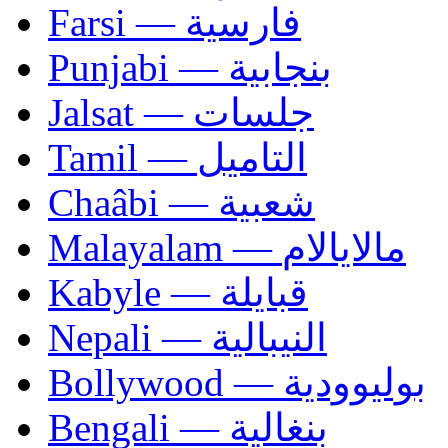
Farsi — فارسية
Punjabi — بنجابية
Jalsat — جلسات
Tamil — التاميل
Chaâbi — شعبية
Malayalam — مالايالام
Kabyle — قبايلة
Nepali — النيبالية
Bollywood — بوليوودية
Bengali — بنغالية