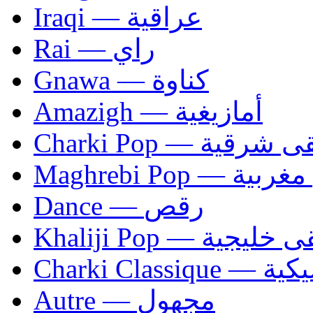
Iraqi — عراقية
Rai — راي
Gnawa — كناوة
Amazigh — أمازيغية
Charki Pop — ية
Maghrebi Pop
Dance — رقص
Khaliji Pop — ية
Charki Cl
Autre — مجهول