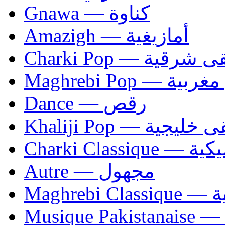
Gnawa — كناوة
Amazigh — أمازيغية
Charki Pop — ية
Maghrebi Pop
Dance — رقص
Khaliji Pop — ية
Charki Cl
Autre — مجهول
Ma