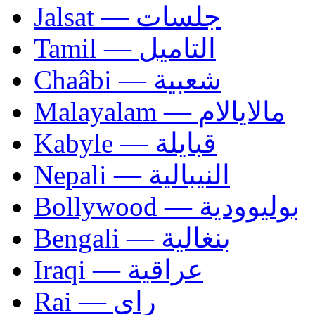
Jalsat — جلسات
Tamil — التاميل
Chaâbi — شعبية
Malayalam — مالايالام
Kabyle — قبايلة
Nepali — النيبالية
Bollywood — بوليوودية
Bengali — بنغالية
Iraqi — عراقية
Rai — راي