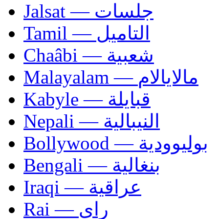
Jalsat — جلسات
Tamil — التاميل
Chaâbi — شعبية
Malayalam — مالايالام
Kabyle — قبايلة
Nepali — النيبالية
Bollywood — بوليوودية
Bengali — بنغالية
Iraqi — عراقية
Rai — راي