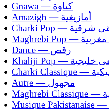
Gnawa — كناوة
Amazigh — أمازيغية
Charki Pop — ية
Maghrebi Pop
Dance — رقص
Khaliji Pop — ية
Charki Cl
Autre — مجهول
Ma