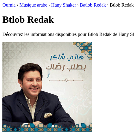
Ournia
›
Musique arabe
›
Hany Shaker
›
Batlob Redak
›
Btlob Redak
Btlob Redak
Découvrez les informations disponibles pour Btlob Redak de Hany S