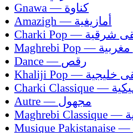
Gnawa — كناوة
Amazigh — أمازيغية
Charki Pop — ية
Maghrebi Pop
Dance — رقص
Khaliji Pop — ية
Charki Cl
Autre — مجهول
Ma