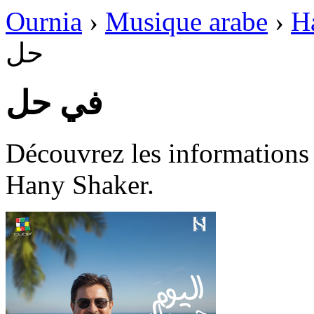
Ournia
›
Musique arabe
›
H
حل
في حل
Découvrez les informations disp
Hany Shaker.