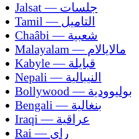
Jalsat — جلسات
Tamil — التاميل
Chaâbi — شعبية
Malayalam — مالايالام
Kabyle — قبايلة
Nepali — النيبالية
Bollywood — بوليوودية
Bengali — بنغالية
Iraqi — عراقية
Rai — راي