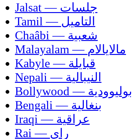
Jalsat — جلسات
Tamil — التاميل
Chaâbi — شعبية
Malayalam — مالايالام
Kabyle — قبايلة
Nepali — النيبالية
Bollywood — بوليوودية
Bengali — بنغالية
Iraqi — عراقية
Rai — راي