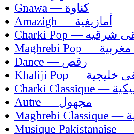
Gnawa — كناوة
Amazigh — أمازيغية
Charki Pop — ية
Maghrebi Pop
Dance — رقص
Khaliji Pop — ية
Charki Cl
Autre — مجهول
Ma