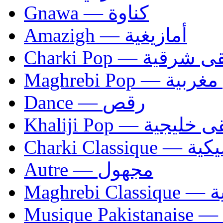
Gnawa — كناوة
Amazigh — أمازيغية
Charki Pop — ية
Maghrebi Pop
Dance — رقص
Khaliji Pop — ية
Charki Cl
Autre — مجهول
Ma