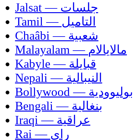
Jalsat — جلسات
Tamil — التاميل
Chaâbi — شعبية
Malayalam — مالايالام
Kabyle — قبايلة
Nepali — النيبالية
Bollywood — بوليوودية
Bengali — بنغالية
Iraqi — عراقية
Rai — راي