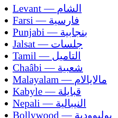
Levant — الشام
Farsi — فارسية
Punjabi — بنجابية
Jalsat — جلسات
Tamil — التاميل
Chaâbi — شعبية
Malayalam — مالايالام
Kabyle — قبايلة
Nepali — النيبالية
Bollywood — بوليوودية