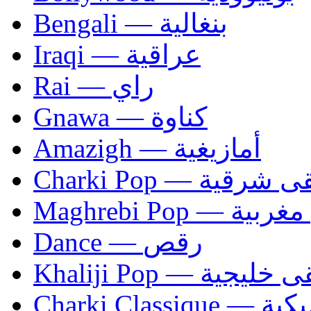
Bengali — بنغالية
Iraqi — عراقية
Rai — راي
Gnawa — كناوة
Amazigh — أمازيغية
Charki Pop — ية
Maghrebi Pop
Dance — رقص
Khaliji Pop — ية
Charki Cl