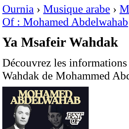
Ournia
›
Musique arabe
›
M
Of : Mohamed Abdelwahab
Ya Msafeir Wahdak
Découvrez les informations
Wahdak de Mohammed Abd