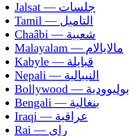
Jalsat — جلسات
Tamil — التاميل
Chaâbi — شعبية
Malayalam — مالايالام
Kabyle — قبايلة
Nepali — النيبالية
Bollywood — بوليوودية
Bengali — بنغالية
Iraqi — عراقية
Rai — راي