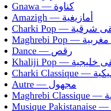
Gnawa — كناوة
Amazigh — أمازيغية
Charki Pop — ية
Maghrebi Pop
Dance — رقص
Khaliji Pop — ية
Charki Cl
Autre — مجهول
Ma