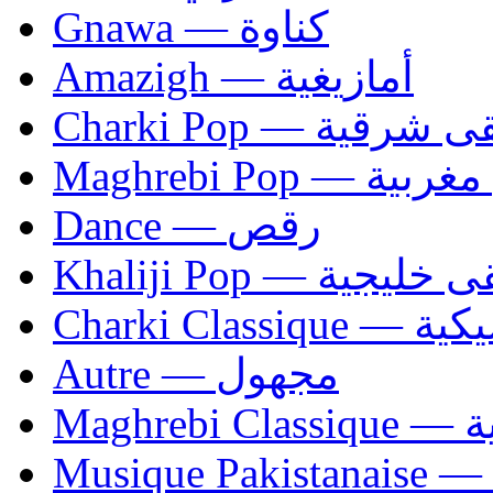
Gnawa — كناوة
Amazigh — أمازيغية
Charki Pop — ية
Maghrebi Pop
Dance — رقص
Khaliji Pop — ية
Charki Cl
Autre — مجهول
Ma