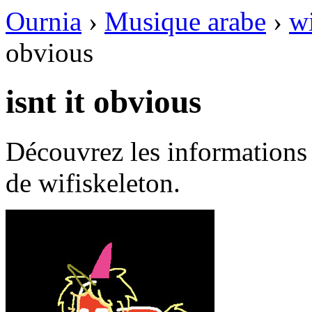
Ournia
›
Musique arabe
›
wi
obvious
isnt it obvious
Découvrez les informations 
de wifiskeleton.