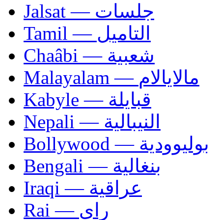
Jalsat — جلسات
Tamil — التاميل
Chaâbi — شعبية
Malayalam — مالايالام
Kabyle — قبايلة
Nepali — النيبالية
Bollywood — بوليوودية
Bengali — بنغالية
Iraqi — عراقية
Rai — راي