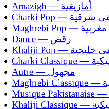
Amazigh — أمازيغية
Charki Pop — ية
Maghrebi Pop
Dance — رقص
Khaliji Pop — ية
Charki Cl
Autre — مجهول
Ma
Khaliji C