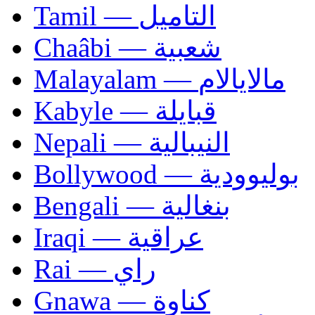
Tamil — التاميل
Chaâbi — شعبية
Malayalam — مالايالام
Kabyle — قبايلة
Nepali — النيبالية
Bollywood — بوليوودية
Bengali — بنغالية
Iraqi — عراقية
Rai — راي
Gnawa — كناوة