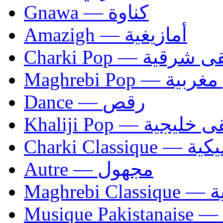
Gnawa — كناوة
Amazigh — أمازيغية
Charki Pop — ية
Maghrebi Pop
Dance — رقص
Khaliji Pop — ية
Charki Cl
Autre — مجهول
Ma