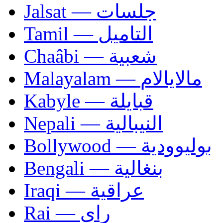
Jalsat — جلسات
Tamil — التاميل
Chaâbi — شعبية
Malayalam — مالايالام
Kabyle — قبايلة
Nepali — النيبالية
Bollywood — بوليوودية
Bengali — بنغالية
Iraqi — عراقية
Rai — راي