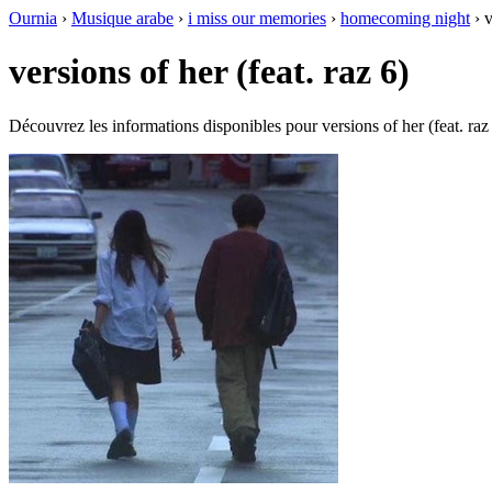
Ournia
›
Musique arabe
›
i miss our memories
›
homecoming night
›
v
versions of her (feat. raz 6)
Découvrez les informations disponibles pour versions of her (feat. raz