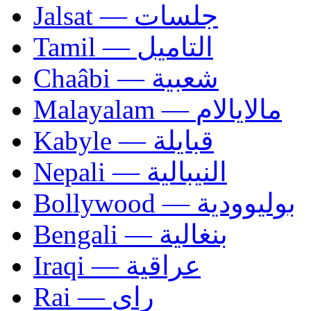
Jalsat — جلسات
Tamil — التاميل
Chaâbi — شعبية
Malayalam — مالايالام
Kabyle — قبايلة
Nepali — النيبالية
Bollywood — بوليوودية
Bengali — بنغالية
Iraqi — عراقية
Rai — راي