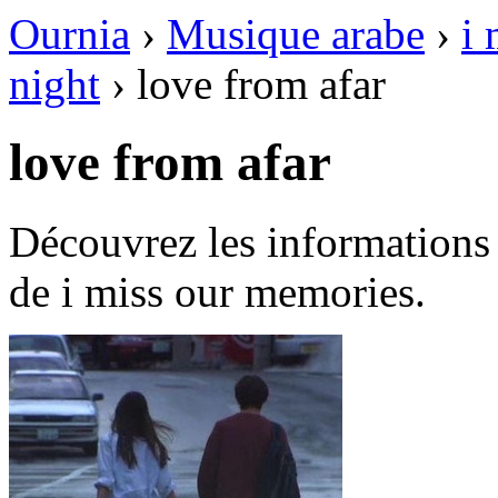
Ournia
›
Musique arabe
›
i
night
›
love from afar
love from afar
Découvrez les informations 
de i miss our memories.