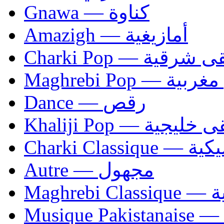
Gnawa — كناوة
Amazigh — أمازيغية
Charki Pop — ية
Maghrebi Pop
Dance — رقص
Khaliji Pop — ية
Charki Cl
Autre — مجهول
Ma