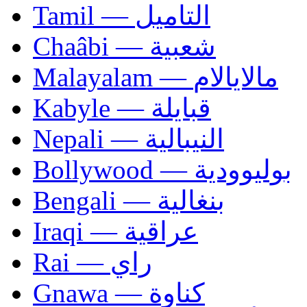
Tamil — التاميل
Chaâbi — شعبية
Malayalam — مالايالام
Kabyle — قبايلة
Nepali — النيبالية
Bollywood — بوليوودية
Bengali — بنغالية
Iraqi — عراقية
Rai — راي
Gnawa — كناوة