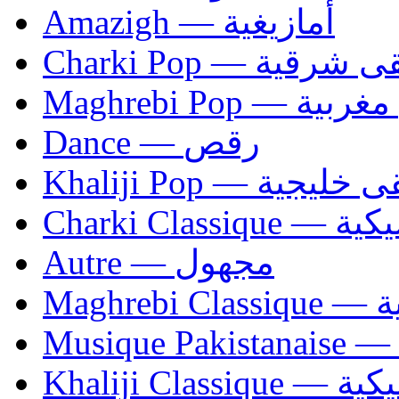
Amazigh — أمازيغية
Charki Pop — ية
Maghrebi Pop
Dance — رقص
Khaliji Pop — ية
Charki Cl
Autre — مجهول
Ma
Khaliji C