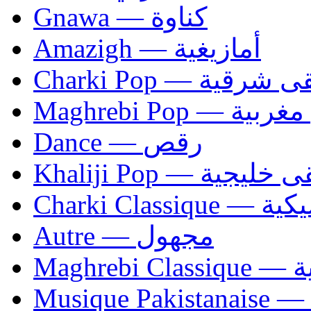
Gnawa — كناوة
Amazigh — أمازيغية
Charki Pop — ية
Maghrebi Pop
Dance — رقص
Khaliji Pop — ية
Charki Cl
Autre — مجهول
Ma