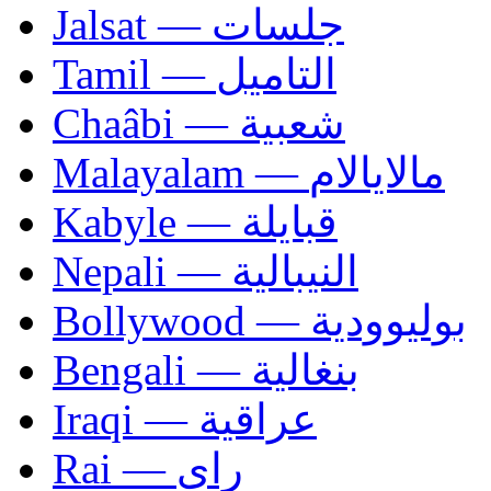
Jalsat — جلسات
Tamil — التاميل
Chaâbi — شعبية
Malayalam — مالايالام
Kabyle — قبايلة
Nepali — النيبالية
Bollywood — بوليوودية
Bengali — بنغالية
Iraqi — عراقية
Rai — راي