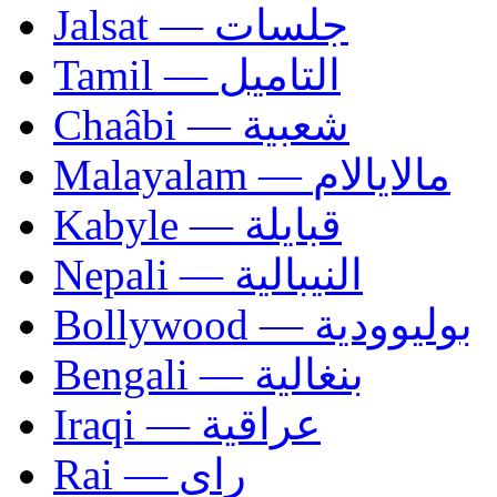
Jalsat — جلسات
Tamil — التاميل
Chaâbi — شعبية
Malayalam — مالايالام
Kabyle — قبايلة
Nepali — النيبالية
Bollywood — بوليوودية
Bengali — بنغالية
Iraqi — عراقية
Rai — راي