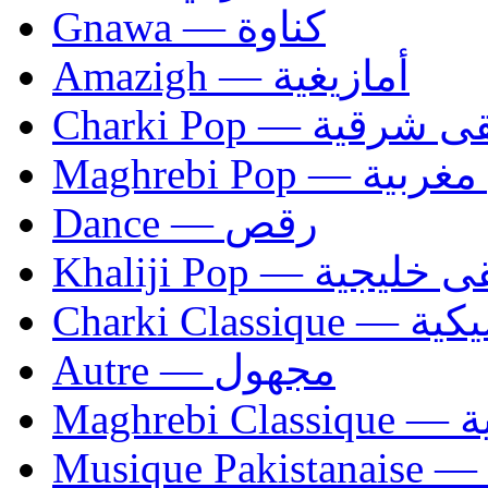
Gnawa — كناوة
Amazigh — أمازيغية
Charki Pop — ية
Maghrebi Pop
Dance — رقص
Khaliji Pop — ية
Charki Cl
Autre — مجهول
Ma