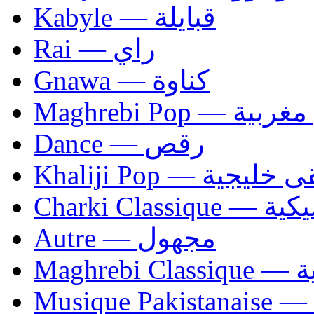
Kabyle — قبايلة
Rai — راي
Gnawa — كناوة
Maghrebi Pop
Dance — رقص
Khaliji Pop — ية
Charki Cl
Autre — مجهول
Ma