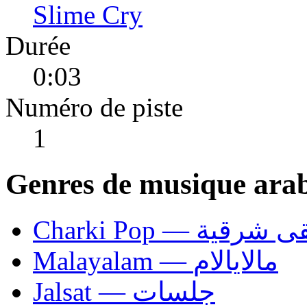
Slime Cry
Durée
0:03
Numéro de piste
1
Genres de musique ara
Charki Pop — ية
Malayalam — مالايالام
Jalsat — جلسات