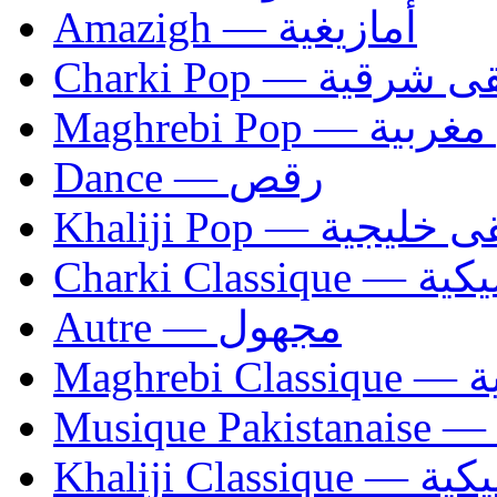
Amazigh — أمازيغية
Charki Pop — ية
Maghrebi Pop
Dance — رقص
Khaliji Pop — ية
Charki Cl
Autre — مجهول
Ma
Khaliji C