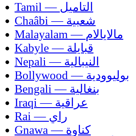
Tamil — التاميل
Chaâbi — شعبية
Malayalam — مالايالام
Kabyle — قبايلة
Nepali — النيبالية
Bollywood — بوليوودية
Bengali — بنغالية
Iraqi — عراقية
Rai — راي
Gnawa — كناوة