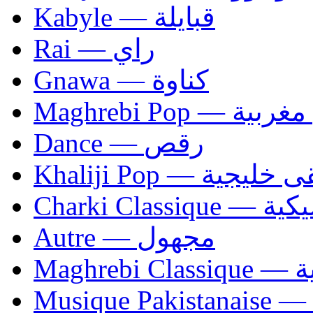
Kabyle — قبايلة
Rai — راي
Gnawa — كناوة
Maghrebi Pop
Dance — رقص
Khaliji Pop — ية
Charki Cl
Autre — مجهول
Ma