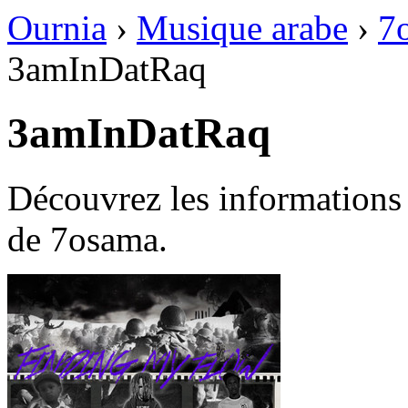
Ournia
›
Musique arabe
›
7
3amInDatRaq
3amInDatRaq
Découvrez les information
de 7osama.