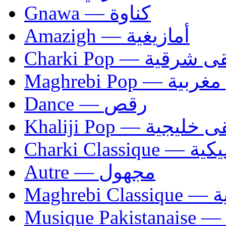
Gnawa — كناوة
Amazigh — أمازيغية
Charki Pop — ية
Maghrebi Pop
Dance — رقص
Khaliji Pop — ية
Charki Cl
Autre — مجهول
Ma