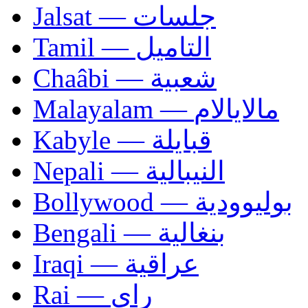
Jalsat — جلسات
Tamil — التاميل
Chaâbi — شعبية
Malayalam — مالايالام
Kabyle — قبايلة
Nepali — النيبالية
Bollywood — بوليوودية
Bengali — بنغالية
Iraqi — عراقية
Rai — راي