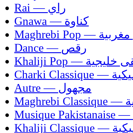
Rai — راي
Gnawa — كناوة
Maghrebi Pop
Dance — رقص
Khaliji Pop — ية
Charki Cl
Autre — مجهول
Ma
Khaliji C