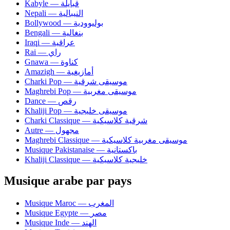
Kabyle — قبايلة
Nepali — النيبالية
Bollywood — بوليوودية
Bengali — بنغالية
Iraqi — عراقية
Rai — راي
Gnawa — كناوة
Amazigh — أمازيغية
Charki Pop — موسيقى شرقية
Maghrebi Pop — موسيقى مغربية
Dance — رقص
Khaliji Pop — موسيقى خليجية
Charki Classique — شرقية كلاسيكية
Autre — مجهول
Maghrebi Classique — موسيقى مغربية كلاسيكية
Musique Pakistanaise — باكستانية
Khaliji Classique — خليجية كلاسيكية
Musique arabe par pays
Musique Maroc — المغرب
Musique Egypte — مصر
Musique Inde — الهند