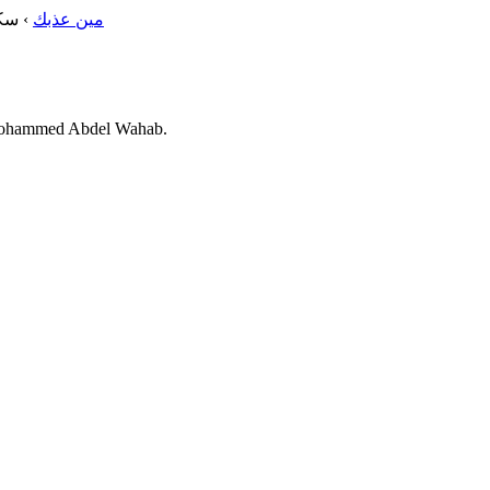
سكت
›
مين عذبك
ormations disponibles pour سكت ليه يالساني de Mohammed Abdel Wahab.