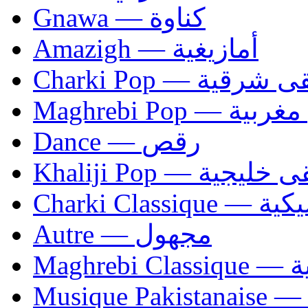
Gnawa — كناوة
Amazigh — أمازيغية
Charki Pop — ية
Maghrebi Pop
Dance — رقص
Khaliji Pop — ية
Charki Cl
Autre — مجهول
Ma