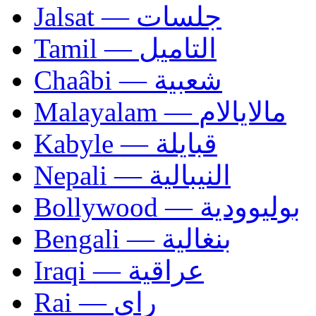
Jalsat — جلسات
Tamil — التاميل
Chaâbi — شعبية
Malayalam — مالايالام
Kabyle — قبايلة
Nepali — النيبالية
Bollywood — بوليوودية
Bengali — بنغالية
Iraqi — عراقية
Rai — راي