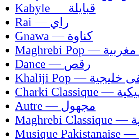
Kabyle — قبايلة
Rai — راي
Gnawa — كناوة
Maghrebi Pop
Dance — رقص
Khaliji Pop — ية
Charki Cl
Autre — مجهول
Ma