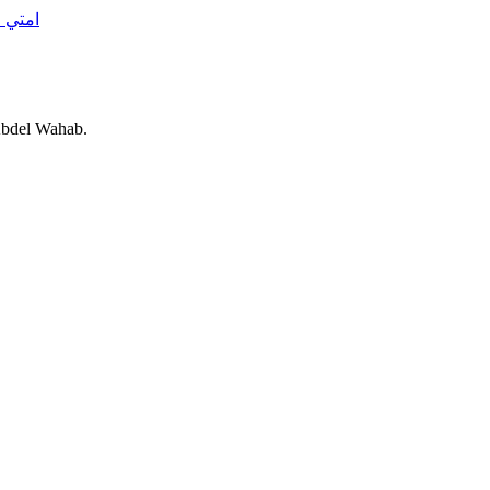
امتي ا
ياناعما de Mohammed Abdel Wahab.