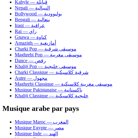
Kabyle — قبايلة
Nepali — النيبالية
Bollywood — بوليوودية
Bengali — بنغالية
Iraqi — عراقية
Rai — راي
Gnawa — كناوة
Amazigh — أمازيغية
Charki Pop — موسيقى شرقية
Maghrebi Pop — موسيقى مغربية
Dance — رقص
Khaliji Pop — موسيقى خليجية
Charki Classique — شرقية كلاسيكية
Autre — مجهول
Maghrebi Classique — موسيقى مغربية كلاسيكية
Musique Pakistanaise — باكستانية
Khaliji Classique — خليجية كلاسيكية
Musique arabe par pays
Musique Maroc — المغرب
Musique Egypte — مصر
Musique Inde — الهند