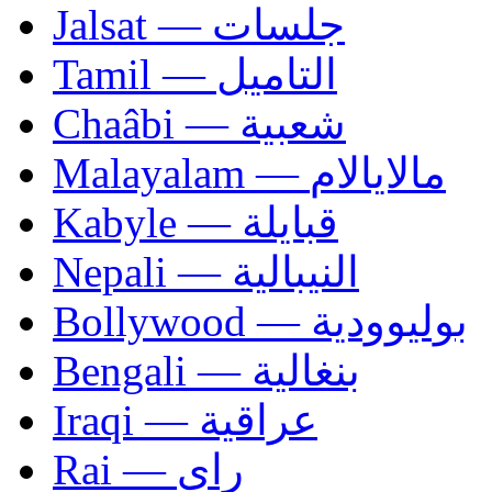
Jalsat — جلسات
Tamil — التاميل
Chaâbi — شعبية
Malayalam — مالايالام
Kabyle — قبايلة
Nepali — النيبالية
Bollywood — بوليوودية
Bengali — بنغالية
Iraqi — عراقية
Rai — راي