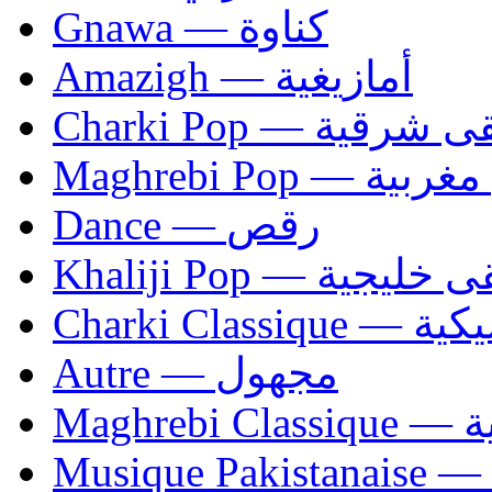
Gnawa — كناوة
Amazigh — أمازيغية
Charki Pop — ية
Maghrebi Pop
Dance — رقص
Khaliji Pop — ية
Charki Cl
Autre — مجهول
Ma