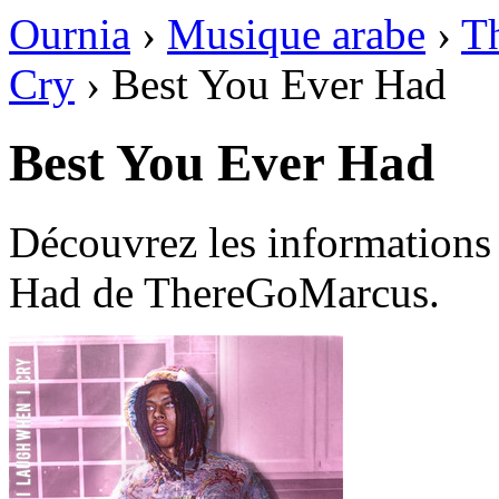
Ournia
›
Musique arabe
›
T
Cry
›
Best You Ever Had
Best You Ever Had
Découvrez les informations
Had de ThereGoMarcus.