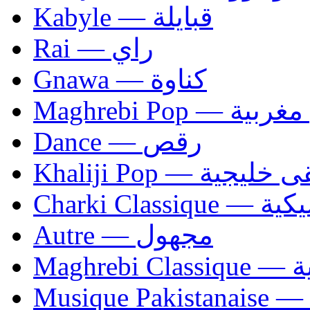
Kabyle — قبايلة
Rai — راي
Gnawa — كناوة
Maghrebi Pop
Dance — رقص
Khaliji Pop — ية
Charki Cl
Autre — مجهول
Ma