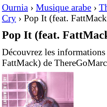
Ournia
›
Musique arabe
›
T
Cry
›
Pop It (feat. FattMack
Pop It (feat. FattMac
Découvrez les informations 
FattMack) de ThereGoMarc