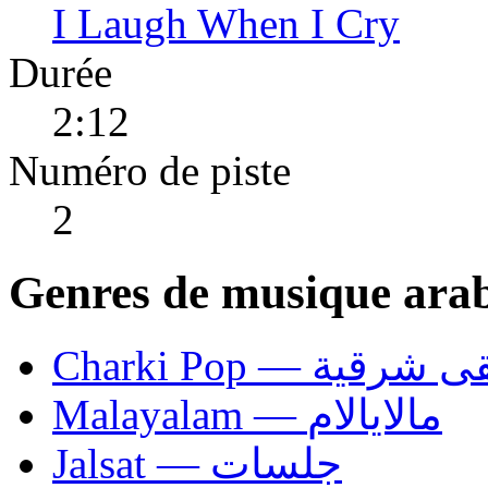
I Laugh When I Cry
Durée
2:12
Numéro de piste
2
Genres de musique ara
Charki Pop — ية
Malayalam — مالايالام
Jalsat — جلسات