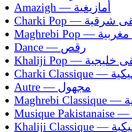
Amazigh — أمازيغية
Charki Pop — ية
Maghrebi Pop
Dance — رقص
Khaliji Pop — ية
Charki Cl
Autre — مجهول
Ma
Khaliji C