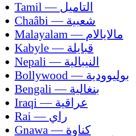
Tamil — التاميل
Chaâbi — شعبية
Malayalam — مالايالام
Kabyle — قبايلة
Nepali — النيبالية
Bollywood — بوليوودية
Bengali — بنغالية
Iraqi — عراقية
Rai — راي
Gnawa — كناوة