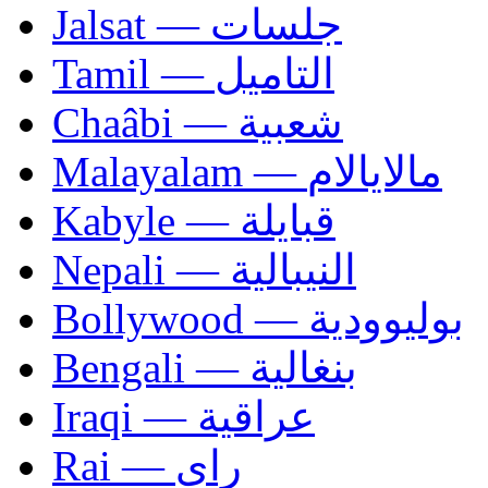
Jalsat — جلسات
Tamil — التاميل
Chaâbi — شعبية
Malayalam — مالايالام
Kabyle — قبايلة
Nepali — النيبالية
Bollywood — بوليوودية
Bengali — بنغالية
Iraqi — عراقية
Rai — راي