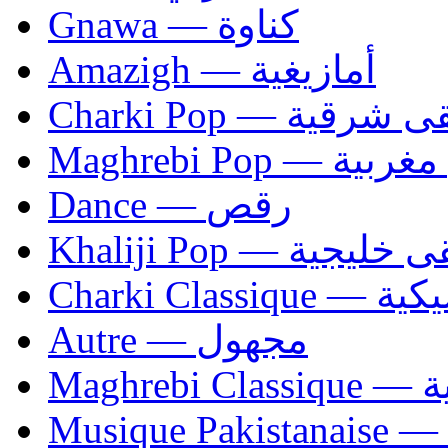
Gnawa — كناوة
Amazigh — أمازيغية
Charki Pop — ية
Maghrebi Pop
Dance — رقص
Khaliji Pop — ية
Charki Cl
Autre — مجهول
Ma