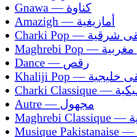
Gnawa — كناوة
Amazigh — أمازيغية
Charki Pop — ية
Maghrebi Pop
Dance — رقص
Khaliji Pop — ية
Charki Cl
Autre — مجهول
Ma