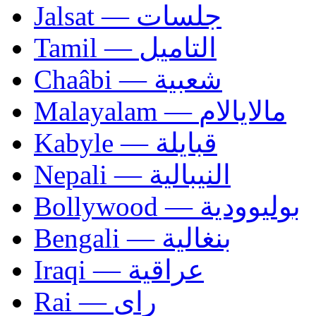
Jalsat — جلسات
Tamil — التاميل
Chaâbi — شعبية
Malayalam — مالايالام
Kabyle — قبايلة
Nepali — النيبالية
Bollywood — بوليوودية
Bengali — بنغالية
Iraqi — عراقية
Rai — راي