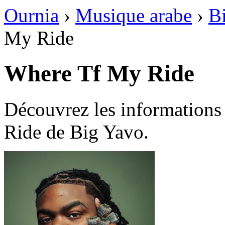
Ournia
›
Musique arabe
›
B
My Ride
Where Tf My Ride
Découvrez les informations
Ride de Big Yavo.