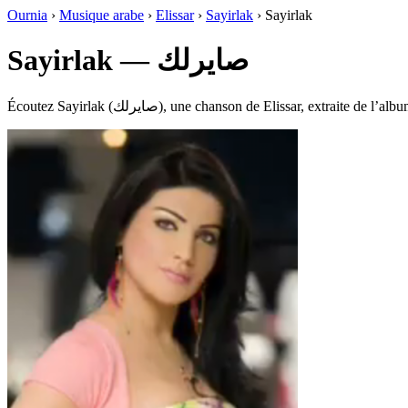
Ournia
›
Musique arabe
›
Elissar
›
Sayirlak
›
Sayirlak
Sayirlak — صايرلك
Écoutez Sayirlak (صايرلك), une chanson de Elissar,