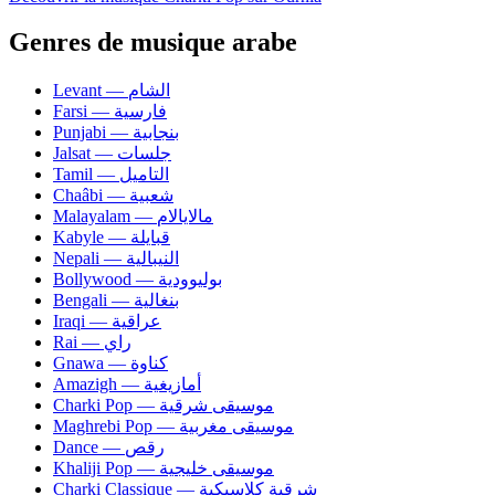
Genres de musique arabe
Levant — الشام
Farsi — فارسية
Punjabi — بنجابية
Jalsat — جلسات
Tamil — التاميل
Chaâbi — شعبية
Malayalam — مالايالام
Kabyle — قبايلة
Nepali — النيبالية
Bollywood — بوليوودية
Bengali — بنغالية
Iraqi — عراقية
Rai — راي
Gnawa — كناوة
Amazigh — أمازيغية
Charki Pop — موسيقى شرقية
Maghrebi Pop — موسيقى مغربية
Dance — رقص
Khaliji Pop — موسيقى خليجية
Charki Classique — شرقية كلاسيكية