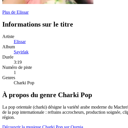
Plus de Elissar
Informations sur le titre
Artiste
Elissar
Album
Sayirlak
Durée
3:19
Numéro de piste
1
Genres
Charki Pop
À propos du genre Charki Pop
La pop orientale (charki) désigne la variété arabe moderne du Machrek
de la pop internationale : refrains accrocheurs, production soignée, cl
région.
Découvrir la musique Charki Pop sur Ournia