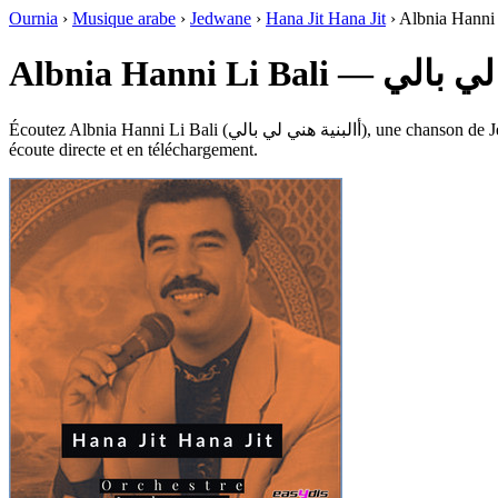
Ournia
›
Musique arabe
›
Jedwane
›
Hana Jit Hana Jit
›
Albnia Hanni 
Albnia Hanni Li B
Écoutez Albnia Hanni Li Bali (أالبنية هني لي بالي), une chanson de Jedwane, extraite de l’album Hana Jit Hana Jit dans le genre Maghrebi Pop, Rai, Chaâbi, sur Ournia. Durée : 5:55. Ce titre est disponible en
écoute directe et en téléchargement.