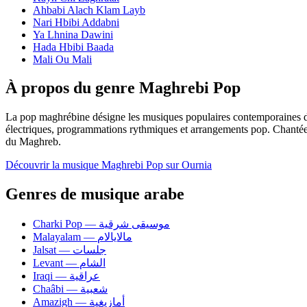
Ahbabi Alach Klam Layb
Nari Hbibi Addabni
Ya Lhnina Dawini
Hada Hbibi Baada
Mali Ou Mali
À propos du genre Maghrebi Pop
La pop maghrébine désigne les musiques populaires contemporaines du M
électriques, programmations rythmiques et arrangements pop. Chantée en
du Maghreb.
Découvrir la musique Maghrebi Pop sur Ournia
Genres de musique arabe
Charki Pop — موسيقى شرقية
Malayalam — مالايالام
Jalsat — جلسات
Levant — الشام
Iraqi — عراقية
Chaâbi — شعبية
Amazigh — أمازيغية