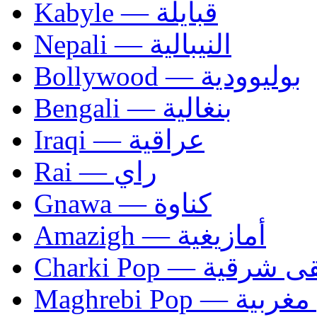
Kabyle — قبايلة
Nepali — النيبالية
Bollywood — بوليوودية
Bengali — بنغالية
Iraqi — عراقية
Rai — راي
Gnawa — كناوة
Amazigh — أمازيغية
Charki Pop — ية
Maghrebi Pop