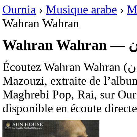
Ournia
›
Musique arabe
›
M
Wahran Wahran
Wa
Écoutez Wahran Wahran (وهران وهران), une chanson de
Mazouzi, extraite de l’alb
Maghrebi Pop, Rai, sur Ourni
disponible en écoute directe