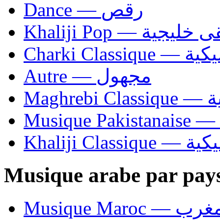
Dance — رقص
Khaliji Pop — ية
Charki Cl
Autre — مجهول
Ma
Khaliji C
Musique arabe par pay
Musique Maroc — 