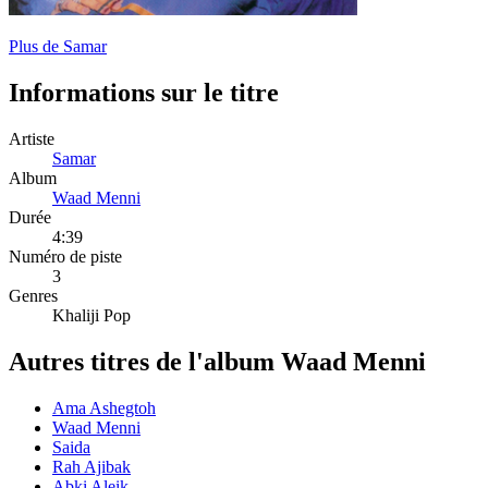
Plus de Samar
Informations sur le titre
Artiste
Samar
Album
Waad Menni
Durée
4:39
Numéro de piste
3
Genres
Khaliji Pop
Autres titres de l'album Waad Menni
Ama Ashegtoh
Waad Menni
Saida
Rah Ajibak
Abki Aleik