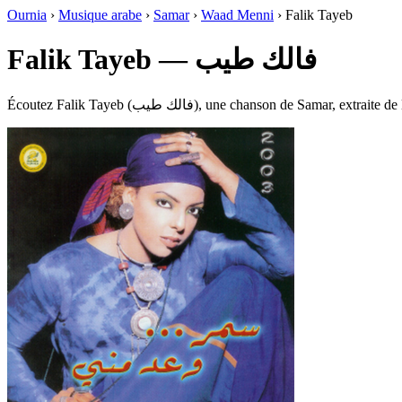
Ournia
›
Musique arabe
›
Samar
›
Waad Menni
›
Falik Tayeb
Falik Tayeb — فالك طيب
Écoutez Falik Tayeb (فالك طيب), une chanson