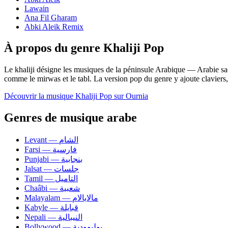
Lawain
Ana Fil Gharam
Abki Aleik Remix
À propos du genre Khaliji Pop
Le khaliji désigne les musiques de la péninsule Arabique — Arabie sa
comme le mirwas et le tabl. La version pop du genre y ajoute claviers
Découvrir la musique Khaliji Pop sur Ournia
Genres de musique arabe
Levant — الشام
Farsi — فارسية
Punjabi — بنجابية
Jalsat — جلسات
Tamil — التاميل
Chaâbi — شعبية
Malayalam — مالايالام
Kabyle — قبايلة
Nepali — النيبالية
Bollywood — بوليوودية