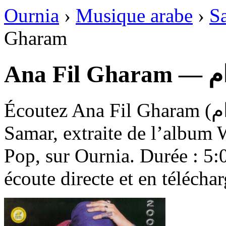
Ournia
›
Musique arabe
›
S
Gharam
Ana 
Écoutez Ana Fil Gharam (انا في الغرام), une chanson de
Samar, extraite de l’album 
Pop, sur Ournia. Durée : 5:0
écoute directe et en télécha