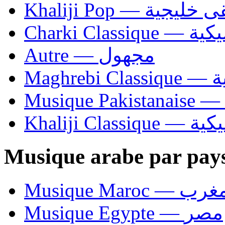
Khaliji Pop — ية
Charki Cl
Autre — مجهول
Ma
Khaliji C
Musique arabe par pay
Musique Maroc — 
Musique Egypte — مصر