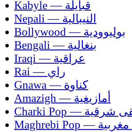
Kabyle — قبايلة
Nepali — النيبالية
Bollywood — بوليوودية
Bengali — بنغالية
Iraqi — عراقية
Rai — راي
Gnawa — كناوة
Amazigh — أمازيغية
Charki Pop — ية
Maghrebi Pop