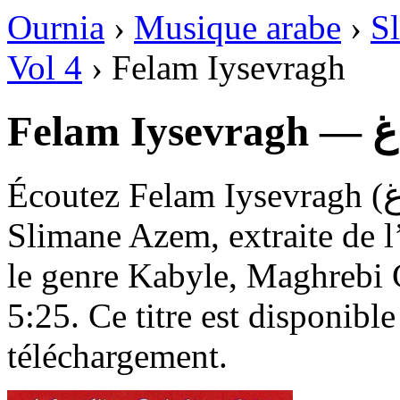
Ournia
›
Musique arabe
›
S
Vol 4
›
Felam Iysevragh
Fel
Écoutez Felam Iysevragh (فلام إسفراغ), une chanson de
Slimane Azem, extraite de 
le genre Kabyle, Maghrebi C
5:25. Ce titre est disponible
téléchargement.