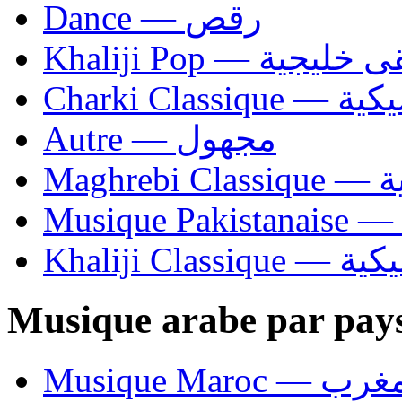
Dance — رقص
Khaliji Pop — ية
Charki Cl
Autre — مجهول
Ma
Khaliji C
Musique arabe par pay
Musique Maroc — 