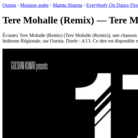
Ournia
›
Musique arabe
›
Mamta Sharma
›
Everybody On Dance Floo
Tere Mohalle (Remix) — Tere M
Écoutez Tere Mohalle (Remix) (Tere Mohalle (Remix)), une chanson 
Indienne Régionale, sur Ournia. Durée : 4:13. Ce titre est disponible 