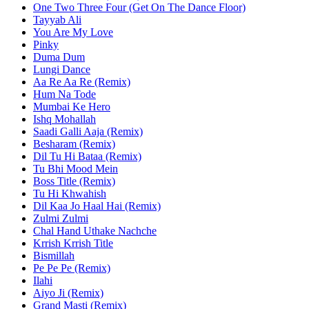
One Two Three Four (Get On The Dance Floor)
Tayyab Ali
You Are My Love
Pinky
Duma Dum
Lungi Dance
Aa Re Aa Re (Remix)
Hum Na Tode
Mumbai Ke Hero
Ishq Mohallah
Saadi Galli Aaja (Remix)
Besharam (Remix)
Dil Tu Hi Bataa (Remix)
Tu Bhi Mood Mein
Boss Title (Remix)
Tu Hi Khwahish
Dil Kaa Jo Haal Hai (Remix)
Zulmi Zulmi
Chal Hand Uthake Nachche
Krrish Krrish Title
Bismillah
Pe Pe Pe (Remix)
Ilahi
Aiyo Ji (Remix)
Grand Masti (Remix)