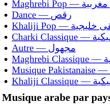
Maghrebi Pop
Dance — رقص
Khaliji Pop — ية
Charki Cl
Autre — مجهول
Ma
Khaliji C
Musique arabe par pay