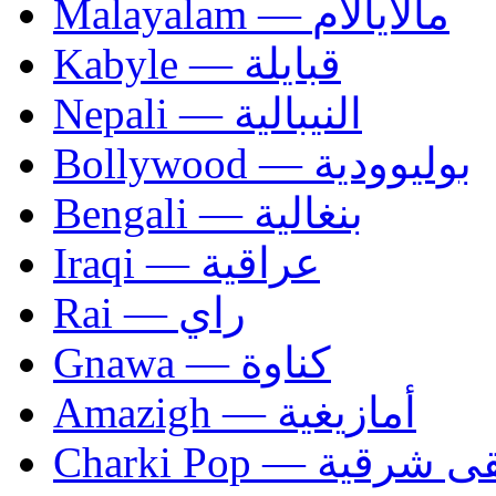
Malayalam — مالايالام
Kabyle — قبايلة
Nepali — النيبالية
Bollywood — بوليوودية
Bengali — بنغالية
Iraqi — عراقية
Rai — راي
Gnawa — كناوة
Amazigh — أمازيغية
Charki Pop — ية