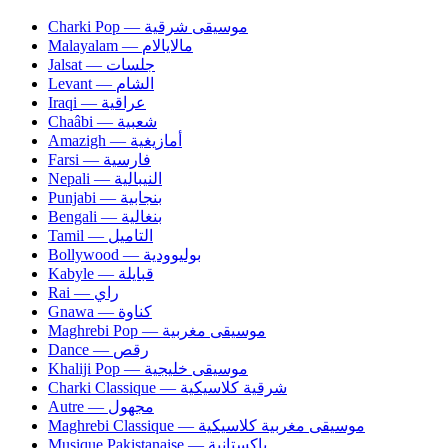
Charki Pop — موسيقى شرقية
Malayalam — مالايالام
Jalsat — جلسات
Levant — الشام
Iraqi — عراقية
Chaâbi — شعبية
Amazigh — أمازيغية
Farsi — فارسية
Nepali — النيبالية
Punjabi — بنجابية
Bengali — بنغالية
Tamil — التاميل
Bollywood — بوليوودية
Kabyle — قبايلة
Rai — راي
Gnawa — كناوة
Maghrebi Pop — موسيقى مغربية
Dance — رقص
Khaliji Pop — موسيقى خليجية
Charki Classique — شرقية كلاسيكية
Autre — مجهول
Maghrebi Classique — موسيقى مغربية كلاسيكية
Musique Pakistanaise — باكستانية