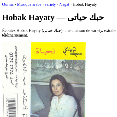
Ournia
›
Musique arabe
›
variety
›
Nagat
›
Hobak Hayaty
Hobak Hayaty — حبك حياتى
Écoutez Hobak Hayaty (حبك حياتى), une chanson de variety, extraite de l’album Nagat dans le genre Charki Classique, Autre, sur Ournia. Durée : 14:22. Ce titre est disponible en écoute directe et en
téléchargement.