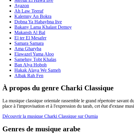
Mersal El Hawa live
Ayazon
Ah Law Teeraf
Kalemny An Bokra
Dobna Ya Habaybna live
Bakany Lama Khalast Demoy
Makansh Al Bal
El ter El Mesafer
Samara Samara
Ama Gharyba
Elawazel Yama Aloo
Samehny Tobt Khalas
Ban Alya Hoboh
Hakak Alaya We Sameh
Albak Rah Fen
À propos du genre Charki Classique
La musique classique orientale rassemble le grand répertoire savant
place à l'improvisation et à l'expression du tarab, cet état d'extase mus
Découvrir la musique Charki Classique sur Ournia
Genres de musique arabe