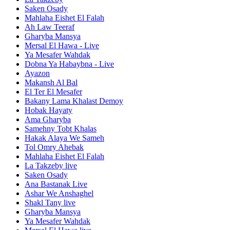
Saken Osady
Mahlaha Eishet El Falah
Ah Law Teeraf
Gharyba Mansya
Mersal El Hawa - Live
Ya Mesafer Wahdak
Dobna Ya Habaybna - Live
Ayazon
Makansh Al Bal
El Ter El Mesafer
Bakany Lama Khalast Demoy
Hobak Hayaty
Ama Gharyba
Samehny Tobt Khalas
Hakak Alaya We Sameh
Tol Omry Ahebak
Mahlaha Eishet El Falah
La Takzeby live
Saken Osady
Ana Bastanak Live
Ashar We Anshaghel
Shakl Tany live
Gharyba Mansya
Ya Mesafer Wahdak