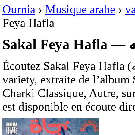
Ournia
›
Musique arabe
›
va
Feya Hafla
Sa
Écoutez Sakal Feya Hafla (سأل في حفله), une chanson de
variety, extraite de l’album
Charki Classique, Autre, sur
est disponible en écoute dir