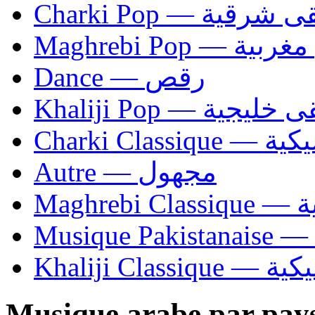
Charki Pop — ية
Maghrebi Pop
Dance — رقص
Khaliji Pop — ية
Charki Cl
Autre — مجهول
Ma
Khaliji C
Musique arabe par pay