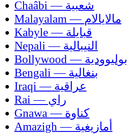
Chaâbi — شعبية
Malayalam — مالايالام
Kabyle — قبايلة
Nepali — النيبالية
Bollywood — بوليوودية
Bengali — بنغالية
Iraqi — عراقية
Rai — راي
Gnawa — كناوة
Amazigh — أمازيغية