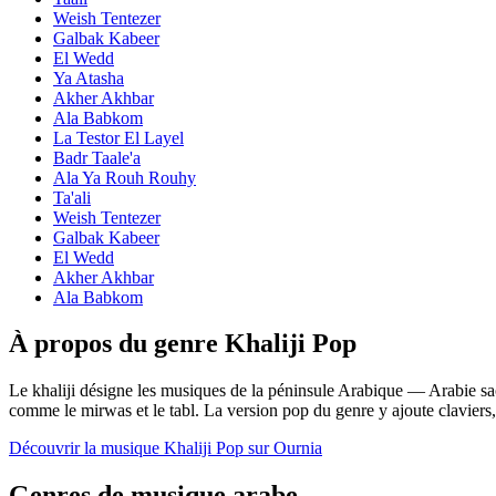
Weish Tentezer
Galbak Kabeer
El Wedd
Ya Atasha
Akher Akhbar
Ala Babkom
La Testor El Layel
Badr Taale'a
Ala Ya Rouh Rouhy
Ta'ali
Weish Tentezer
Galbak Kabeer
El Wedd
Akher Akhbar
Ala Babkom
À propos du genre Khaliji Pop
Le khaliji désigne les musiques de la péninsule Arabique — Arabie sa
comme le mirwas et le tabl. La version pop du genre y ajoute claviers
Découvrir la musique Khaliji Pop sur Ournia
Genres de musique arabe