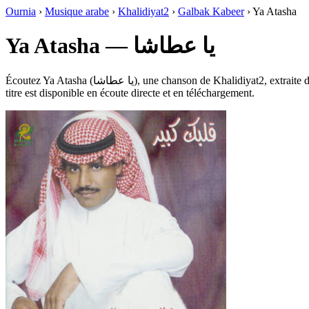
Ournia
›
Musique arabe
›
Khalidiyat2
›
Galbak Kabeer
›
Ya Atasha
Ya Atasha — يا عطاشا
Écoutez Ya Atasha (يا عطاشا), une chanson de Khalidiyat2, extraite de l’album Galbak Kabeer dans le genre Khaliji Pop, Jalsat, Khaliji Classique, Autre, Emirati, Poème / Shalla, sur Ournia. Durée : 5:53. Ce
titre est disponible en écoute directe et en téléchargement.