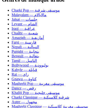
Charki Pop — موسيقى شرقية
Malayalam — مالايالام
Jalsat — جلسات
Levant — الشام
Iraqi — عراقية
Chaâbi — شعبية
Amazigh — أمازيغية
Farsi — فارسية
Nepali — النيبالية
Punjabi — بنجابية
Bengali — بنغالية
Tamil — التاميل
Bollywood — بوليوودية
Kabyle — قبايلة
Rai — راي
Gnawa — كناوة
Maghrebi Pop — موسيقى مغربية
Dance — رقص
Khaliji Pop — موسيقى خليجية
Charki Classique — شرقية كلاسيكية
Autre — مجهول
Maghrebi Classique — موسيقى مغربية كلاسيكية