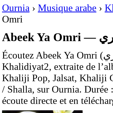
Ournia
›
Musique arabe
›
K
Omri
Abeek 
Écoutez Abeek Ya Omri (ابيك ياعمري), une chanson de
Khalidiyat2, extraite de l’a
Khaliji Pop, Jalsat, Khaliji
/ Shalla, sur Ournia. Durée :
écoute directe et en télécha