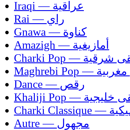
Iraqi — عراقية
Rai — راي
Gnawa — كناوة
Amazigh — أمازيغية
Charki Pop — ية
Maghrebi Pop
Dance — رقص
Khaliji Pop — ية
Charki Cl
Autre — مجهول