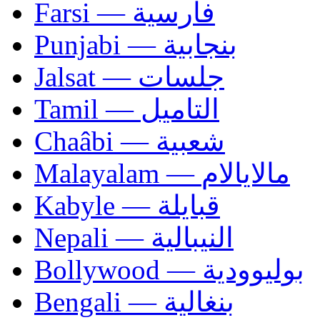
Farsi — فارسية
Punjabi — بنجابية
Jalsat — جلسات
Tamil — التاميل
Chaâbi — شعبية
Malayalam — مالايالام
Kabyle — قبايلة
Nepali — النيبالية
Bollywood — بوليوودية
Bengali — بنغالية